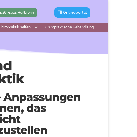
Onlineportal
tr. 16 74074 Heilbronn
hiropraktik helfen?
Chiropraktische Behandlung
nd
ktik
e Anpassungen
nen, das
icht
ustellen