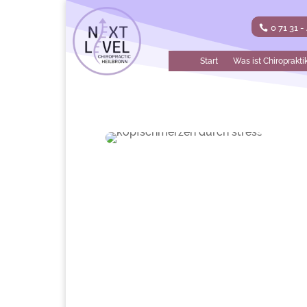
0 71 31 -
Start
Was ist Chiroprakti