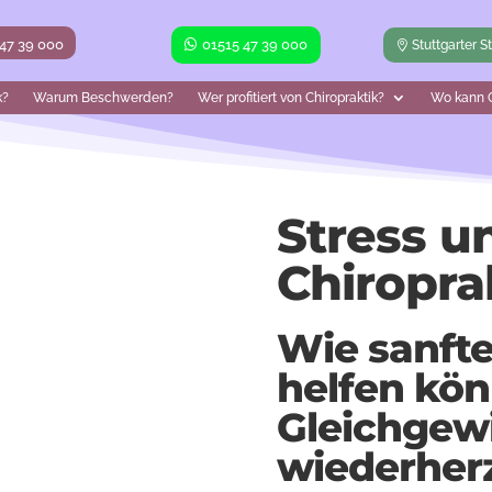
 47 39 000
01515 47 39 000
Stuttgarter S
k?
Warum Beschwerden?
Wer profitiert von Chiropraktik?
Wo kann C
Stress u
Chiropra
Wie sanft
helfen kön
Gleichgew
wiederherz