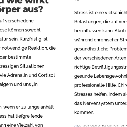
d wie wirkt
örper aus?
Stress ist eine vielschic
auf verschiedene
Belastungen, die auf ve
iese können sowohl
beeinflussen kann. Akute
ur sein. Kurzfristig ist
während chronischer Stre
r notwendige Reaktion, die
gesundheitliche Problem
 oder bestimmte
der verschiedenen Arten 
tressigen Situationen
richtige Bewältigungsstr
ie Adrenalin und Cortisol
gesunde Lebensgewohnhe
eigern und uns „in
professionelle Hilfe. Ch
Stresses helfen, indem s
das Nervensystem unters
, wenn er zu lange anhält
kommen.
ess hat tiefgreifende
nn eine Vielzahl von