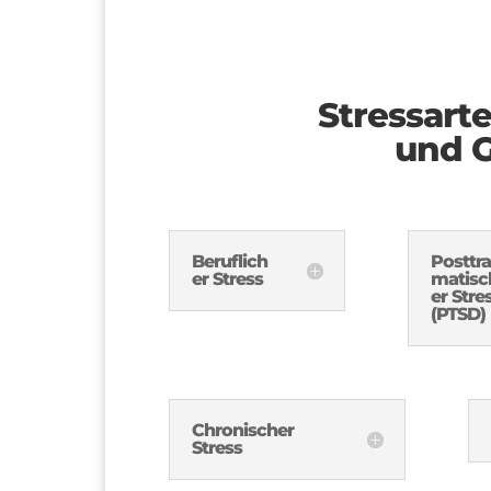
Stressart
und G
Beruflich
Posttr
er Stress
matisc
er Stre
(PTSD)
Chronischer
Stress