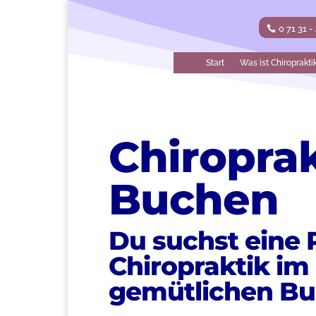
0 71 31 -
Start
Was ist Chiroprakti
Chiropra
Buchen
Du suchst eine P
Chiropraktik im
gemütlichen B