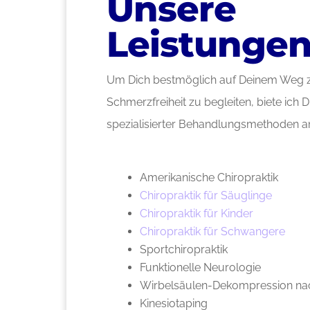
Unsere
Leistunge
Um Dich bestmöglich auf Deinem Weg z
Schmerzfreiheit zu begleiten, biete ich D
spezialisierter Behandlungsmethoden a
Amerikanische Chiropraktik
Chiropraktik für Säuglinge
Chiropraktik für Kinder
Chiropraktik für Schwangere
Sportchiropraktik
Funktionelle Neurologie
Wirbelsäulen-Dekompression na
Kinesiotaping