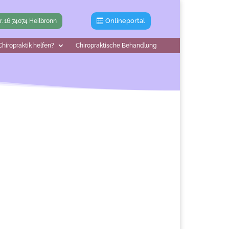
Onlineportal
tr. 16 74074 Heilbronn
hiropraktik helfen?
Chiropraktische Behandlung