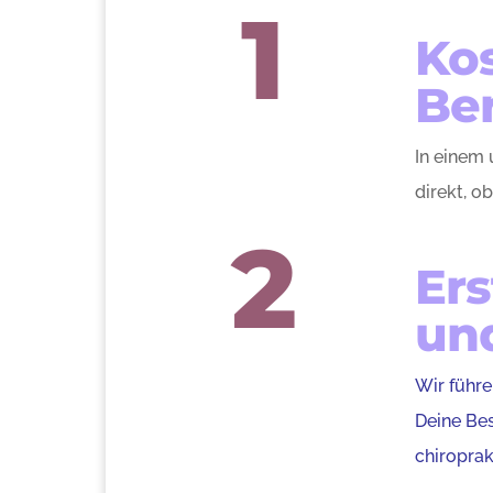
1
Kos
Be
In einem 
direkt, o
2
Ers
un
Wir führe
Deine Bes
chiroprak