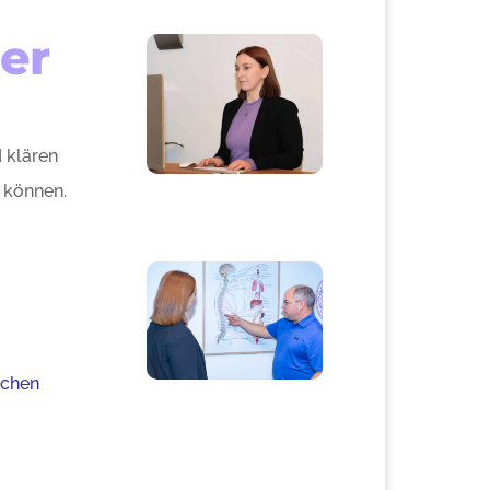
er
 klären
 können.
echen