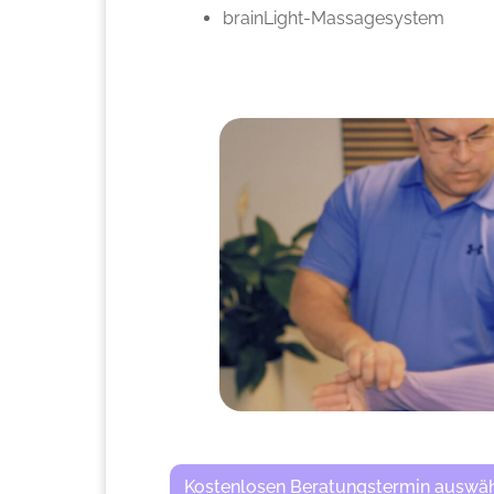
brainLight-Massagesystem
Kostenlosen Beratungstermin auswä