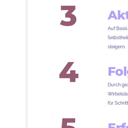
3
Ak
Auf Basis
Selbsthei
steigern.
4
Fo
Durch gez
Wirbelsäu
für Schrit
Erf