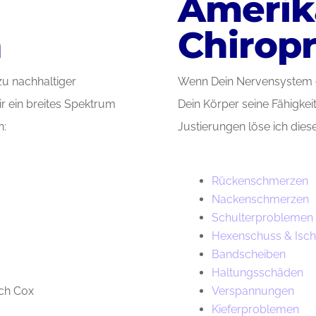
Amerik
n
Chiropr
u nachhaltiger
Wenn Dein Nervensystem du
ir ein breites Spektrum
Dein Körper seine Fähigkeit
n:
Justierungen löse ich dies
Rückenschmerzen
Nackenschmerzen
Schulterproblemen
Hexenschuss & Isch
Bandscheiben
Haltungsschäden
ch Cox
Verspannungen
Kieferproblemen