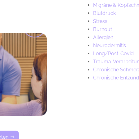
Migräne & Kopfsch
Blutdruck
Stress
Burnout
Allergien
Neurodermitis
Long/Post-Covid
Trauma-Verarbeitu
Chronische Schmer
Chronische Entzün
hlen