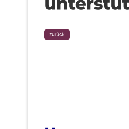
unterstüt
zurück
>