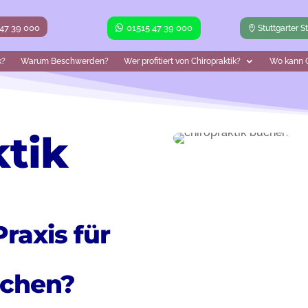
 47 39 000
01515 47 39 000
Stuttgarter S
k?
Warum Beschwerden?
Wer profitiert von Chiropraktik?
Wo kann C
ktik
raxis für
uchen?