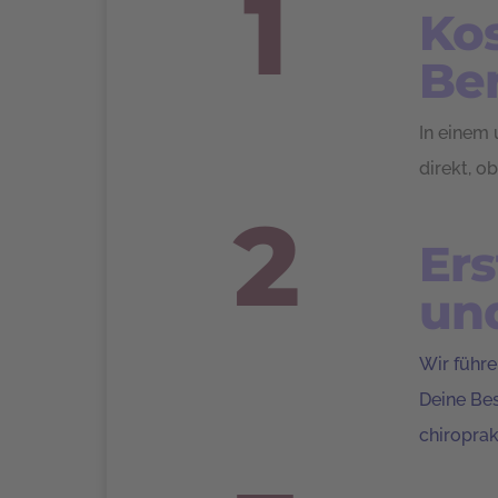
1
Kos
Be
In einem 
direkt, o
2
Ers
un
Wir führe
Deine Bes
chiroprak