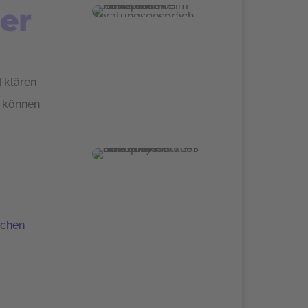
er
 klären
 können.
echen