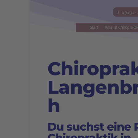
0 71 31 -
Start
Was ist Chiroprakti
Chiropra
Langenbr
h
Du suchst eine P
Chiropraktik
in