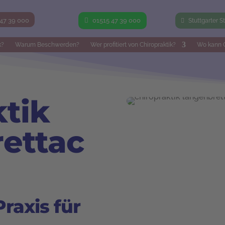
 47 39 000
01515 47 39 000
Stuttgarter S
k?
Warum Beschwerden?
Wer profitiert von Chiropraktik?
Wo kann C
ktik
ettac
raxis für