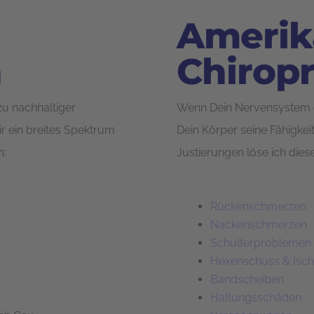
Amerik
n
Chiropr
u nachhaltiger
Wenn Dein Nervensystem du
ir ein breites Spektrum
Dein Körper seine Fähigkeit
n:
Justierungen löse ich dies
Rückenschmerzen
Nackenschmerzen
Schulterproblemen
Hexenschuss & Isch
Bandscheiben
Haltungsschäden