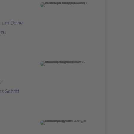
n, um Deine
 zu
er
s Schritt