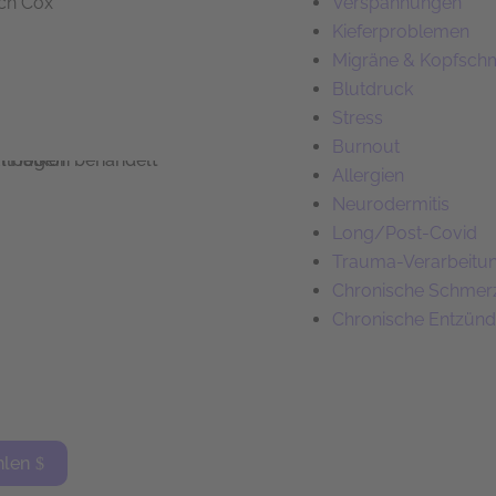
ch Cox
Verspannungen
Kieferproblemen
Migräne & Kopfsch
Blutdruck
Stress
Burnout
Allergien
Neurodermitis
Long/Post-Covid
Trauma-Verarbeitu
Chronische Schmer
Chronische Entzün
hlen