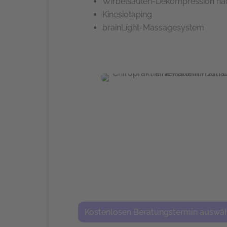
Wirbelsäulen-Dekompression na
Kinesiotaping
brainLight-Massagesystem
Kostenlosen Beratungstermin auswä