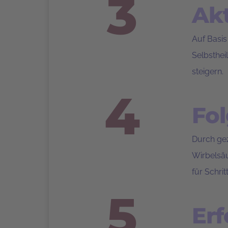
3
Ak
Auf Basis
Selbsthei
steigern.
4
Fo
Durch gez
Wirbelsäu
für Schrit
5
Erf