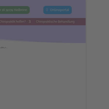
Onlineportal
tr. 16 74074 Heilbronn
hiropraktik helfen?
Chiropraktische Behandlung