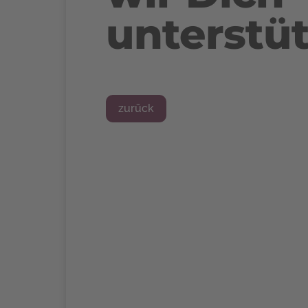
unterstüt
zurück
>