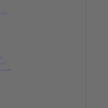
merz
ng
zen
dungen