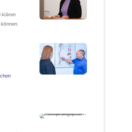
 klären
 können.
echen