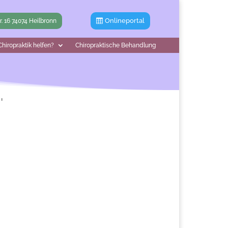
Onlineportal
tr. 16 74074 Heilbronn
hiropraktik helfen?
Chiropraktische Behandlung