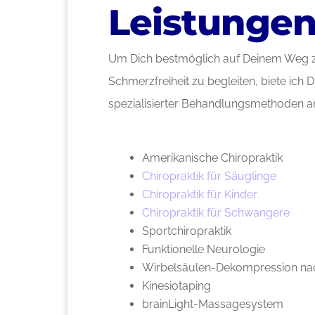
Leistunge
Um Dich bestmöglich auf Deinem Weg z
Schmerzfreiheit zu begleiten, biete ich D
spezialisierter Behandlungsmethoden a
Amerikanische Chiropraktik
Chiropraktik für Säuglinge
Chiropraktik für Kinder
Chiropraktik für Schwangere
Sportchiropraktik
Funktionelle Neurologie
Wirbelsäulen-Dekompression na
Kinesiotaping
brainLight-Massagesystem