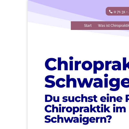
0 71 31 -
Start
Was ist Chiroprakti
Chiropra
Schwaig
Du suchst eine P
Chiropraktik
im 
Schwaigern?