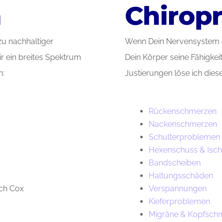
n
Chiropr
u nachhaltiger
Wenn Dein Nervensystem du
ir ein breites Spektrum
Dein Körper seine Fähigkeit
n:
Justierungen löse ich dies
Rückenschmerzen
Nackenschmerzen
Schulterproblemen
Hexenschuss & Isch
Bandscheiben
Haltungsschäden
ch Cox
Verspannungen
Kieferproblemen
Migräne & Kopfsch