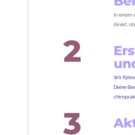
Be
In einem 
direkt, o
2
Ers
un
Wir führe
Deine Bes
chiroprak
3
Ak