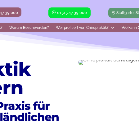
 47 39 000
01515 47 39 000
Stuttgarter S
k?
Warum Beschwerden?
Wer profitiert von Chiropraktik?
Wo kann C
ktik
ern
raxis für
ländlichen