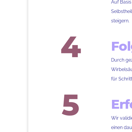
Auf Basis
Selbsthei
steigern.
4
Fo
Durch gez
Wirbelsäu
für Schrit
5
Erf
Wir valid
einen dau